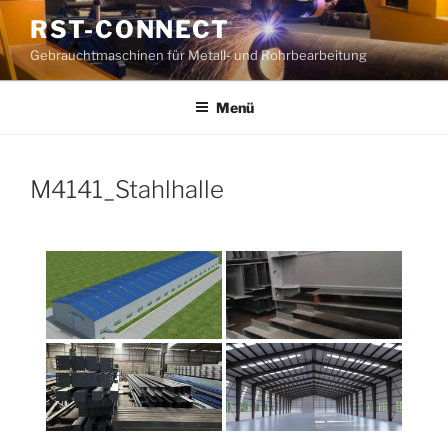
Zum
RST-CONNECT
Inhalt
Gebrauchtmaschinen für Metall- und Rohrbearbeitung
springen
Menü
M4141_Stahlhalle