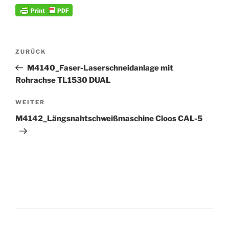
Beitrags-
Vorheriger
ZURÜCK
Navigation
Beitrag
M4140_Faser-Laserschneidanlage mit
Rohrachse TL1530 DUAL
Nächster
WEITER
Beitrag
M4142_Längsnahtschweißmaschine Cloos CAL-5