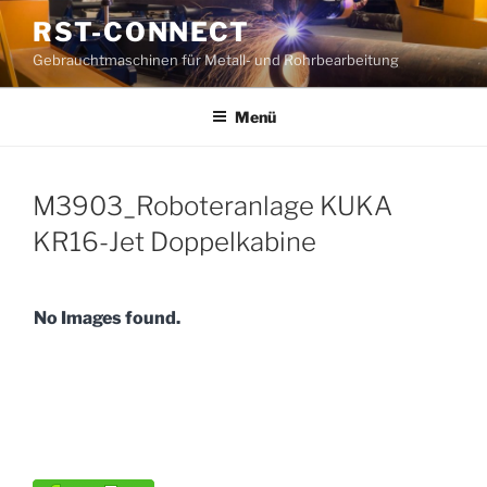
Zum
RST-CONNECT
Inhalt
Gebrauchtmaschinen für Metall- und Rohrbearbeitung
springen
Menü
M3903_Roboteranlage KUKA
KR16-Jet Doppelkabine
No Images found.