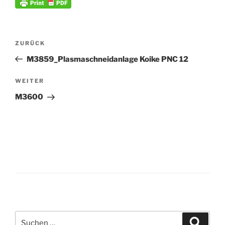
Beitrags-
Vorheriger
ZURÜCK
Navigation
Beitrag
M3859_Plasmaschneidanlage Koike PNC 12
Nächster
WEITER
Beitrag
M3600
Suche
Suche