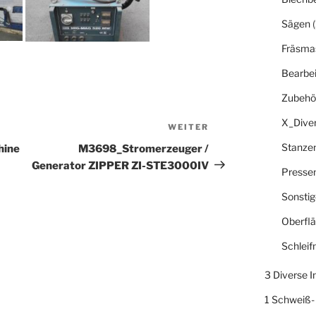
Sägen
(
Fräsma
Bearbe
Zubehö
X_Dive
WEITER
Nächster
Beitrag
Stanze
hine
M3698_Stromerzeuger /
Generator ZIPPER ZI-STE3000IV
Presse
Sonsti
Oberfl
Schlei
3 Diverse 
1 Schweiß-