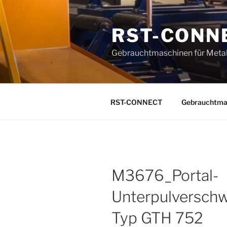
Zum
Inhalt
RST-CONN
springen
Gebrauchtmaschinen für Metal
RST-CONNECT
Gebrauchtma
M3676_Portal-
Unterpulverschw
Typ GTH 752