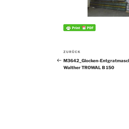
Beitrags-
Vorheriger
ZURÜCK
Navigation
Beitrag
M3642_Glocken-Entgratmasc
Walther TROWAL B 150