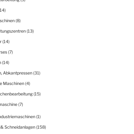
14)
schinen
(8)
itungszentren
(13)
r
(14)
rses
(7)
n
(14)
n, Abkantpressen
(31)
ge Maschinen
(4)
ächenbearbeitung
(15)
fmaschine
(7)
Industriemaschinen
(1)
 & Schneidanlagen
(158)