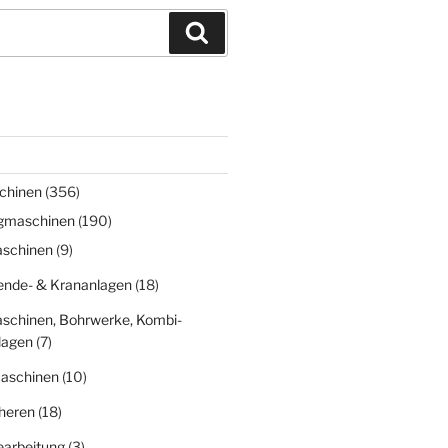
Suchen
chinen
(356)
gmaschinen
(190)
schinen
(9)
nde- & Krananlagen
(18)
schinen, Bohrwerke, Kombi-
lagen
(7)
aschinen
(10)
heren
(18)
earbeitung
(3)