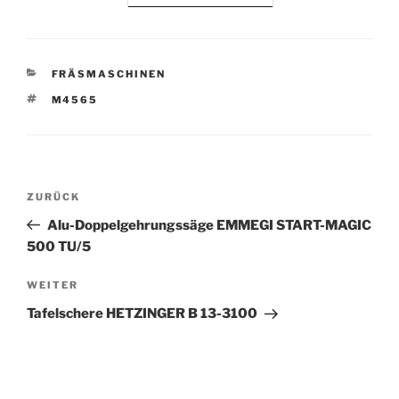
KATEGORIEN
FRÄSMASCHINEN
SCHLAGWÖRTER
M4565
Beitrags-
Vorheriger
ZURÜCK
Navigation
Beitrag
Alu-Doppelgehrungssäge EMMEGI START-MAGIC
500 TU/5
Nächster
WEITER
Beitrag
Tafelschere HETZINGER B 13-3100