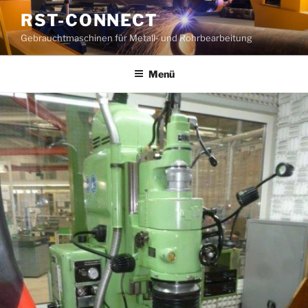
Zum
RST-CONNECT
Inhalt
Gebrauchtmaschinen für Metall- und Rohrbearbeitung
springen
Menü