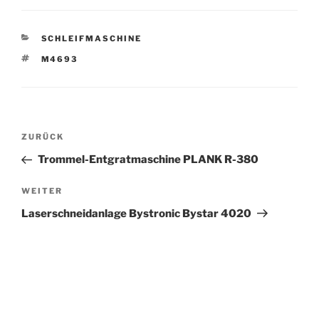
KATEGORIEN
SCHLEIFMASCHINE
SCHLAGWÖRTER
M4693
Beitrags-
Vorheriger
ZURÜCK
Navigation
Beitrag
Trommel-Entgratmaschine PLANK R-380
Nächster
WEITER
Beitrag
Laserschneidanlage Bystronic Bystar 4020