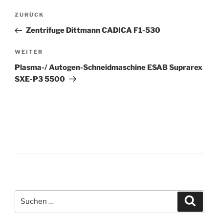
Beitrags-
Vorheriger
ZURÜCK
Navigation
Beitrag
Zentrifuge Dittmann CADICA F1-530
Nächster
WEITER
Beitrag
Plasma-/ Autogen-Schneidmaschine ESAB Suprarex
SXE-P3 5500
Suche
Suche
nach: