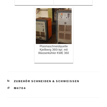
Plasmaschneidquelle
Kjellberg 360i kpl. mit
Wasserkühler KWE 360
KATEGORIEN
ZUBEHÖR SCHNEIDEN & SCHWEISSEN
SCHLAGWÖRTER
M4704