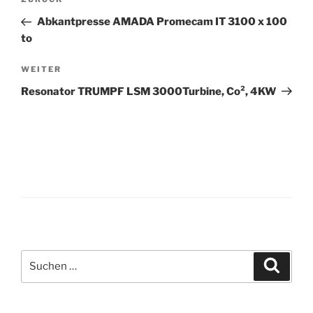
Vorheriger
Navigation
Beitrag
Abkantpresse AMADA Promecam IT 3100 x 100
to
Nächster
WEITER
Beitrag
Resonator TRUMPF LSM 3000Turbine, Co², 4KW
Suche
Suche
nach: