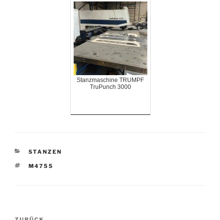
Stanzmaschine TRUMPF
TruPunch 3000
KATEGORIEN
STANZEN
SCHLAGWÖRTER
M4755
Beitrags-
ZURÜCK