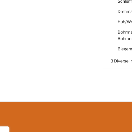
Schlei
Drehma
Hub/We
Bohrma
Bohran
Biegem
3 Diverse 