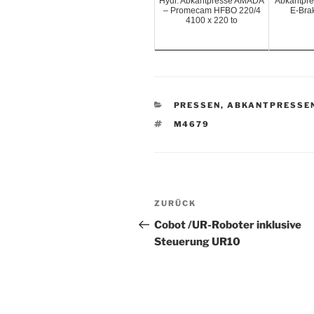
Hydr. Abkantpresse AMADA
Abkantpr
– Promecam HFBO 220/4
E-Brak
4100 x 220 to
KATEGORIEN
PRESSEN, ABKANTPRESSE
SCHLAGWÖRTER
M4679
Beitrags-
Vorheriger
ZURÜCK
Navigation
Beitrag
Cobot /UR-Roboter inklusive
Steuerung UR10