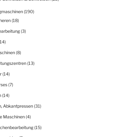
gmaschinen
(190)
heren
(18)
earbeitung
(3)
14)
schinen
(8)
itungszentren
(13)
r
(14)
rses
(7)
n
(14)
n, Abkantpressen
(31)
ge Maschinen
(4)
ächenbearbeitung
(15)