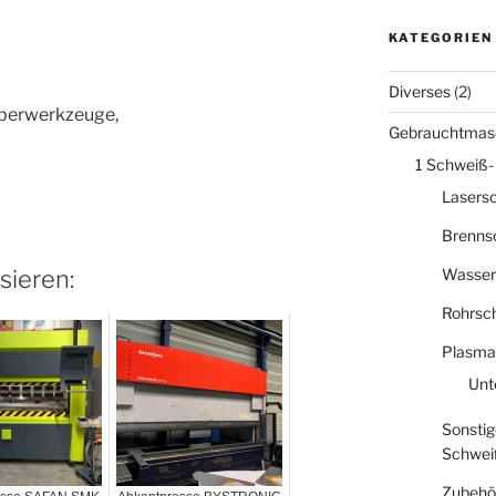
KATEGORIEN
Diverses
(2)
berwerkzeuge,
Gebrauchtmas
1 Schweiß-
Lasers
Brenns
sieren:
Wasser
Rohrsc
Plasma
Unt
Sonstig
Schwei
Zubehö