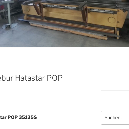
ebur Hatastar POP
Suche
star POP 35135S
nach: