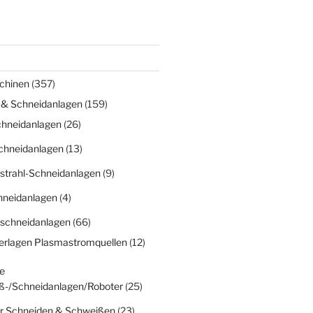
chinen
(357)
 & Schneidanlagen
(159)
chneidanlagen
(26)
chneidanlagen
(13)
strahl-Schneidanlagen
(9)
hneidanlagen
(4)
schneidanlagen
(66)
erlagen Plasmastromquellen
(12)
e
ß-/Schneidanlagen/Roboter
(25)
r Schneiden & Schweißen
(23)