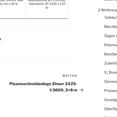
esse SAFAN SMK
Abkantpresse BYSTRONIC
e 2m x 40 to
Hämmerle 3P 4100 x 225
to
2 Werkzeu
Tafelsc
Blechb
Sägen
(
N
Fräsma
Bearbe
Zubehö
X_Dive
WEITER
Nächster
Stanze
Beitrag
Plasmaschneidanlage Zinser 2425-
I/3600, 2×8 m
Presse
Sonsti
Oberfl